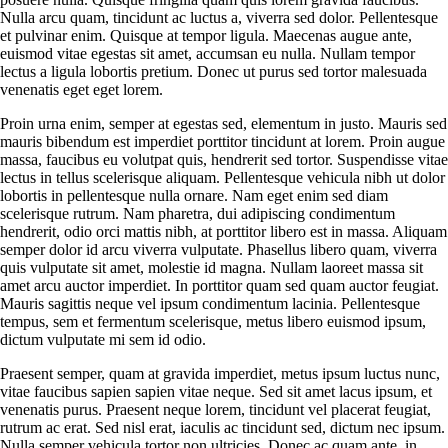
Nulla arcu quam, tincidunt ac luctus a, viverra sed dolor. Pellentesque
et pulvinar enim. Quisque at tempor ligula. Maecenas augue ante,
euismod vitae egestas sit amet, accumsan eu nulla. Nullam tempor
lectus a ligula lobortis pretium. Donec ut purus sed tortor malesuada
venenatis eget eget lorem.
Proin urna enim, semper at egestas sed, elementum in justo. Mauris sed
mauris bibendum est imperdiet porttitor tincidunt at lorem. Proin augue
massa, faucibus eu volutpat quis, hendrerit sed tortor. Suspendisse vitae
lectus in tellus scelerisque aliquam. Pellentesque vehicula nibh ut dolor
lobortis in pellentesque nulla ornare. Nam eget enim sed diam
scelerisque rutrum. Nam pharetra, dui adipiscing condimentum
hendrerit, odio orci mattis nibh, at porttitor libero est in massa. Aliquam
semper dolor id arcu viverra vulputate. Phasellus libero quam, viverra
quis vulputate sit amet, molestie id magna. Nullam laoreet massa sit
amet arcu auctor imperdiet. In porttitor quam sed quam auctor feugiat.
Mauris sagittis neque vel ipsum condimentum lacinia. Pellentesque
tempus, sem et fermentum scelerisque, metus libero euismod ipsum,
dictum vulputate mi sem id odio.
Praesent semper, quam at gravida imperdiet, metus ipsum luctus nunc,
vitae faucibus sapien sapien vitae neque. Sed sit amet lacus ipsum, et
venenatis purus. Praesent neque lorem, tincidunt vel placerat feugiat,
rutrum ac erat. Sed nisl erat, iaculis ac tincidunt sed, dictum nec ipsum.
Nulla semper vehicula tortor non ultricies. Donec ac quam ante, in