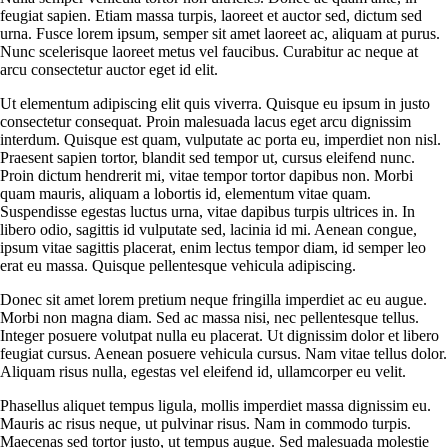
feugiat sapien. Etiam massa turpis, laoreet et auctor sed, dictum sed
urna. Fusce lorem ipsum, semper sit amet laoreet ac, aliquam at purus.
Nunc scelerisque laoreet metus vel faucibus. Curabitur ac neque at
arcu consectetur auctor eget id elit.
Ut elementum adipiscing elit quis viverra. Quisque eu ipsum in justo
consectetur consequat. Proin malesuada lacus eget arcu dignissim
interdum. Quisque est quam, vulputate ac porta eu, imperdiet non nisl.
Praesent sapien tortor, blandit sed tempor ut, cursus eleifend nunc.
Proin dictum hendrerit mi, vitae tempor tortor dapibus non. Morbi
quam mauris, aliquam a lobortis id, elementum vitae quam.
Suspendisse egestas luctus urna, vitae dapibus turpis ultrices in. In
libero odio, sagittis id vulputate sed, lacinia id mi. Aenean congue,
ipsum vitae sagittis placerat, enim lectus tempor diam, id semper leo
erat eu massa. Quisque pellentesque vehicula adipiscing.
Donec sit amet lorem pretium neque fringilla imperdiet ac eu augue.
Morbi non magna diam. Sed ac massa nisi, nec pellentesque tellus.
Integer posuere volutpat nulla eu placerat. Ut dignissim dolor et libero
feugiat cursus. Aenean posuere vehicula cursus. Nam vitae tellus dolor.
Aliquam risus nulla, egestas vel eleifend id, ullamcorper eu velit.
Phasellus aliquet tempus ligula, mollis imperdiet massa dignissim eu.
Mauris ac risus neque, ut pulvinar risus. Nam in commodo turpis.
Maecenas sed tortor justo, ut tempus augue. Sed malesuada molestie