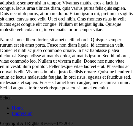
adipiscing semper nisl in tempor. Vivamus mattis, eros a lacinia
congue, lacus urna ultrices diam, quis varius purus felis quis sapien.
Duis nec nibh purus, at ornare dolor. Etiam ipsum mi, pretium a sagittis
sit amet, cursus nec velit. Ut et orci nibh. Cras rhoncus risus in velit
luctus eget congue elit congue. Nullam ut feugiat ligula. Quisque
molestie vehicula arcu, in venenatis tortor semper vitae.
Nam sit amet libero tortor, sit amet eleifend orci. Quisque semper
rutrum est sit amet porta. Fusce non diam ligula, id accumsan velit.
Donec et nibh ac justo commodo ornare. In hac habitasse platea
dictumst. Suspendisse at mauris dolor, at mattis ipsum. Sed id mi orci,
vitae commodo leo. Nullam ut viverra nulla. Donec nec nunc vitae
enim vestibulum porttitor. Pellentesque vitae laoreet erat. Phasellus ac
convallis elit. Vivamus in mi et justo facilisis ornare. Quisque hendrerit
enim ac lectus malesuada feugiat. In orci risus, egestas et faucibus sed,
malesuada et sapien. Fusce sit amet lorem augue, nec accumsan nunc.
Sed id augue a tortor scelerisque posuere sit amet eu enim.
Seiten
Home
Impressum
Copyright All Rights Reserved © 2017