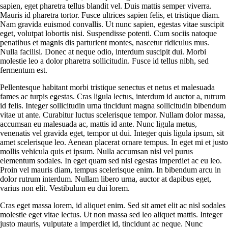
sapien, eget pharetra tellus blandit vel. Duis mattis semper viverra.
Mauris id pharetra tortor. Fusce ultrices sapien felis, et tristique diam.
Nam gravida euismod convallis. Ut nunc sapien, egestas vitae suscipit
eget, volutpat lobortis nisi. Suspendisse potenti. Cum sociis natoque
penatibus et magnis dis parturient montes, nascetur ridiculus mus.
Nulla facilisi. Donec at neque odio, interdum suscipit dui. Morbi
molestie leo a dolor pharetra sollicitudin. Fusce id tellus nibh, sed
fermentum est.
Pellentesque habitant morbi tristique senectus et netus et malesuada
fames ac turpis egestas. Cras ligula lectus, interdum id auctor a, rutrum
id felis. Integer sollicitudin urna tincidunt magna sollicitudin bibendum
vitae ut ante. Curabitur luctus scelerisque tempor. Nullam dolor massa,
accumsan eu malesuada ac, mattis id ante. Nunc ligula metus,
venenatis vel gravida eget, tempor ut dui. Integer quis ligula ipsum, sit
amet scelerisque leo. Aenean placerat ornare tempus. In eget mi et justo
mollis vehicula quis et ipsum. Nulla accumsan nisl vel purus
elementum sodales. In eget quam sed nisl egestas imperdiet ac eu leo.
Proin vel mauris diam, tempus scelerisque enim. In bibendum arcu in
dolor rutrum interdum. Nullam libero urna, auctor at dapibus eget,
varius non elit. Vestibulum eu dui lorem.
Cras eget massa lorem, id aliquet enim. Sed sit amet elit ac nisl sodales
molestie eget vitae lectus. Ut non massa sed leo aliquet mattis. Integer
justo mauris, vulputate a imperdiet id, tincidunt ac neque. Nunc