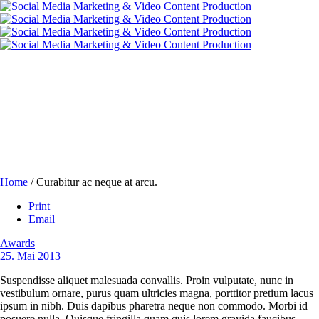
Curabitur ac neque at arcu.
Home
/
Curabitur ac neque at arcu.
Print
Email
Awards
25. Mai 2013
Suspendisse aliquet malesuada convallis. Proin vulputate, nunc in
vestibulum ornare, purus quam ultricies magna, porttitor pretium lacus
ipsum in nibh. Duis dapibus pharetra neque non commodo. Morbi id
posuere nulla. Quisque fringilla quam quis lorem gravida faucibus.