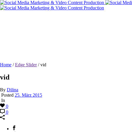
vid
Home
/
Edge Slider
/ vid
vid
By
Dilina
Posted
25. März 2015
In
0
0